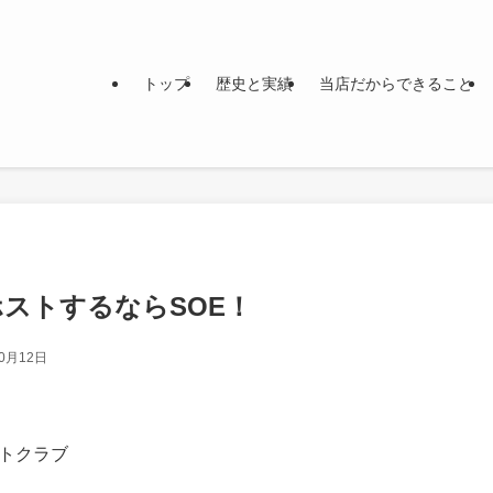
トップ
歴史と実績
当店だからできること
ストするならSOE！
10月12日
トクラブ